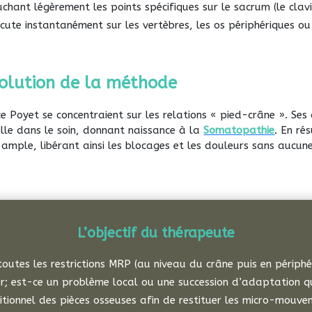
ouchant légèrement les points spécifiques sur le sacrum (le clavi
rcute instantanément sur les vertèbres, les os périphériques o
volution de la méthode
e Poyet se concentraient sur les relations « pied-crâne ». Ses 
lle dans le soin, donnant naissance à la
Somatopathie
. En ré
ample, libérant ainsi les blocages et les douleurs sans aucune
L’objectif du thérapeute
outes les restrictions MRP (au niveau du crâne puis en périphér
; est-ce un problème local ou une succession d’adaptation qu
ositionnel des pièces osseuses afin de restituer les micro-mouv