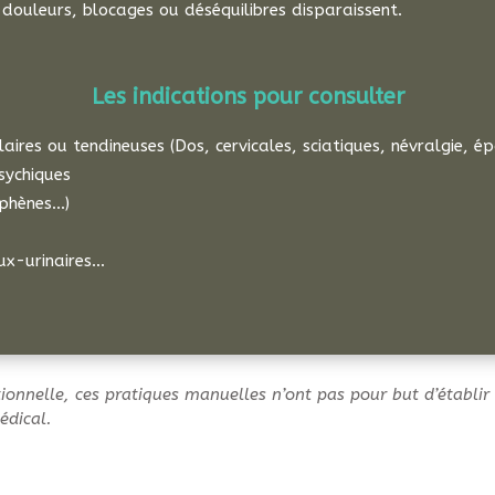
 douleurs, blocages ou déséquilibres disparaissent.
Les indications pour consulter
laires ou tendineuses (Dos,
ce
rvicales,
sciatiques, névralgie, é
sychiques
uphènes…)
aux-urinaires…
onnelle, ces pratiques manuelles n’ont pas pour but d’établir
édical.