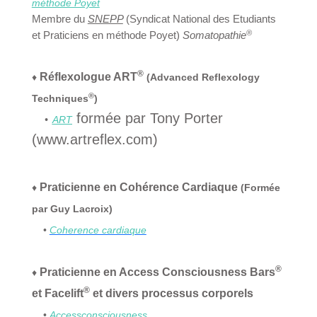
méthode Poyet
Membre du
SNEPP
(Syndicat National des Etudiants
®
et Praticiens en méthode Poyet)
Somatopathie
®
Réflexologue ART
♦
(Advanced Reflexology
®
Techniques
)
formée par Tony Porter
•
ART
(www.artreflex.com)
Praticienne en Cohérence Cardiaque
♦
(Formée
par Guy Lacroix)
•
Coherence cardiaque
®
Praticienne en Access Consciousness Bars
♦
®
et Facelift
et divers processus corporels
•
Accessc
onsciousnes
s